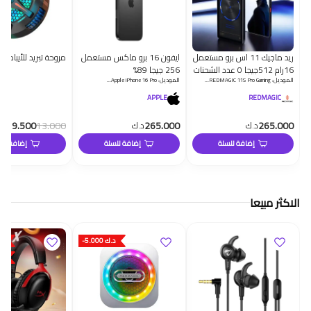
ريد ماجيك 11 اس برو مستعمل
ايفون 16 برو ماكس مستعمل
مروحة تبريد للأيباد والتاب
16رام 512جيجا 0 عدد الشحنات
256 جيجا 89%
الموديل: REDMAGIC 11S Pro Gaming…
الموديل: Apple iPhone 16 Pro…
APPLE
REDMAGIC
9.500
13.000
265.000
265.000
د.ك
د.ك
د.ك
إضافة للسلة
إضافة للسلة
إضافة للس
الاكثر مبيعا
-5.000 د.ك
-.000
نف